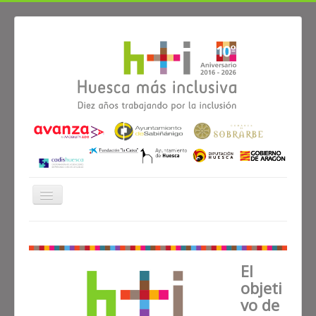
Cambiar
navegación
ÁREAS DE TRABAJO
Vivienda
≡
El
objeti
vo de