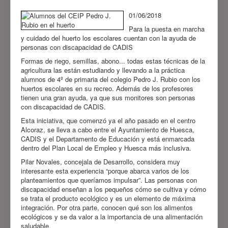
está promovido por el
Ayuntamiento de Huesca
, la
01/06/2018
Fundación “la Caixa
”, el
Gobierno
Para la puesta en marcha
de Aragón
, la
Diputación Provincial
y cuidado del huerto los escolares cuentan con la ayuda de
personas con discapacidad de CADIS
de Huesca
, la
Comarca de
Formas de riego, semillas, abono... todas estas técnicas de la
Sobrarbe
, el
Ayuntamiento de
agricultura las están estudiando y llevando a la práctica
Sabiñánigo
y
CADIS Huesca
y
alumnos de 4º de primaria del colegio Pedro J. Rubio con los
cuenta con la colaboración de
huertos escolares en su recreo. Además de los profesores
tienen una gran ayuda, ya que sus monitores son personas
Avanza
. Pretende conseguir
con discapacidad de CADIS.
avances significativos en la
Esta iniciativa, que comenzó ya el año pasado en el centro
inclusión de las personas con
Alcoraz, se lleva a cabo entre el Ayuntamiento de Huesca,
discapacidad y/o dependencia.
CADIS y el Departamento de Educación y está enmarcada
dentro del Plan Local de Empleo y Huesca más inclusiva.
Ver más
Pilar Novales, concejala de Desarrollo, considera muy
interesante esta experiencia “porque abarca varios de los
planteamientos que queríamos impulsar”. Las personas con
discapacidad enseñan a los pequeños cómo se cultiva y cómo
se trata el producto ecológico y es un elemento de máxima
integración. Por otra parte, conocen qué son los alimentos
ecológicos y se da valor a la importancia de una alimentación
saludable.