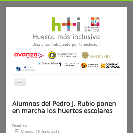
Cambiar
navegación
≡
Alumnos del Pedro J. Rubio ponen
en marcha los huertos escolares
Noticias
Alianzas
Participa
Diagnóstico
Detalles
El proyecto Huesca más inclusiva
Creado: 18 Junio 2018