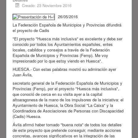
está promovido por el
Creado: 23 Noviembre 2016
Ayuntamiento de Huesca
, la
Fundación “la Caixa
”, el
Gobierno
26/05/2016
de Aragón
, la
Diputación Provincial
La Federación Española de Municipios y Provincias difundirá
de Huesca
, la
Comarca de
el proyecto de Cadis
Sobrarbe
, el
Ayuntamiento de
"El proyecto "Huesca más inclusiva" es excelente y debe ser
conocido por todos los Ayuntamientos españoles, entes
Sabiñánigo
y
CADIS Huesca
y
locales, cabildos y consejos a través de la Federación
cuenta con la colaboración de
Española de Municipios y Provincias (Femp). Me voy
Avanza
. Pretende conseguir
impresionado por lo que estoy viendo en Huesca".
avances significativos en la
HUESCA.- Con estas palabras mostró su admiración ayer
inclusión de las personas con
Juan Ávila,
discapacidad y/o dependencia.
secretario general de la Federación Española de Municipios y
Provincias (Femp), por el proyecto "Huesca más inclusiva",
Ver más
que conoció de cerca en su visita ayer a la capital
altoaragonesa de la mano de los impulsores de la iniciativa: el
Ayuntamiento de Huesca, la Obra Social "La Caixa" y la
Coordinadora de Asociaciones de Personas con Discapacidad
(Cadis) Huesca.
Ávila afirmó haber tomado "buena nota" de todos los detalles
de este proyecto que pretende conseguir, mediante acciones
concretas, avances significativos en la integración de las