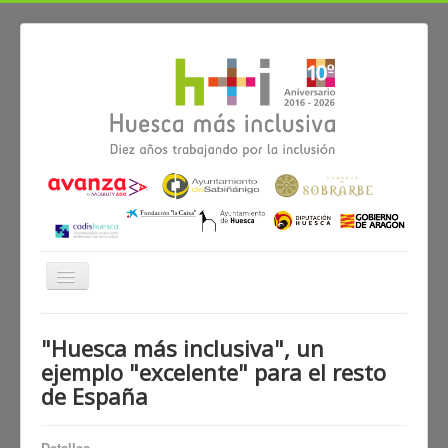
Cambiar
navegación
≡
"Huesca más inclusiva", un
ejemplo "excelente" para el resto
Noticias
Alianzas
Participa
Diagnóstico
de España
El proyecto Huesca más inclusiva
Detalles