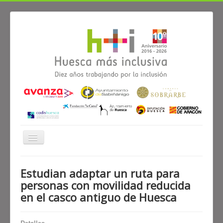
Cambiar
navegación
≡
Estudian adaptar un ruta para
personas con movilidad reducida
Noticias
Alianzas
Participa
Diagnóstico
en el casco antiguo de Huesca
El proyecto Huesca más inclusiva
Detalles