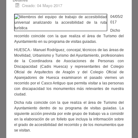
está promovido por el
Creado: 04 Mayo 2017
Ayuntamiento de Huesca
, la
Fundación “la Caixa
”, el
Gobierno
04/05/2
de Aragón
, la
Diputación Provincial
017
de Huesca
, la
Comarca de
Dicho
recorrido coincide con la que realiza el área de Turismo del
Sobrarbe
, el
Ayuntamiento de
Ayuntamiento en su programa de visitas guiadas.
Sabiñánigo
y
CADIS Huesca
y
HUESCA.- Manuel Rodríguez, concejal, técnicos de las áreas de
cuenta con la colaboración de
Movilidad, Urbanismo y Turismo del Ayuntamiento, profesionales
Avanza
. Pretende conseguir
de la Coordinadora de Asociaciones de Personas con
avances significativos en la
Discapacidad (Cadis Huesca) y representantes del Colegio
Oficial de Arquitectos de Aragón y del Colegio Oficial de
inclusión de las personas con
Aparejadores de Huesca examinaron el pasado viernes un
discapacidad y/o dependencia.
recorrido por el Casco Antiguo que permita visitar a las personas
con discapacidad los monumentos más relevantes de nuestra
Ver más
ciudad.
Dicha ruta coincide con la que realiza el área de Turismo del
Ayuntamiento dentro de su programa de visitas guiadas. La
siguiente acción prevista por este grupo de trabajo va a consistir
en la elaboración de un folleto que incluya la información sobre
el grado de accesibilidad del recorrido y de los monumentos que
se visitan.