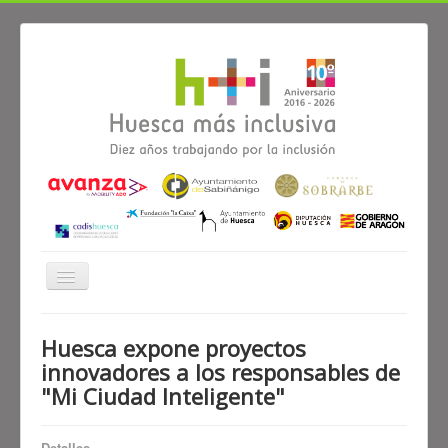
Cambiar
navegación
≡
Huesca expone proyectos
innovadores a los responsables de
Noticias
Alianzas
Participa
Diagnóstico
"Mi Ciudad Inteligente"
El proyecto Huesca más inclusiva
Detalles