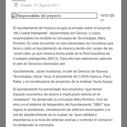
está promovido por el
Creado: 07 Agosto 2017
Ayuntamiento de Huesca
, la
Fundación “la Caixa
”, el
Gobierno
10/07/20
de Aragón
, la
Diputación Provincial
17
de Huesca
, la
Comarca de
El Ayuntamiento de Huesca acogía la jornada sobre el proyecto
“Mi Ciudad Inteligente”, desarrollado por Geocyl, a cuyos
Sobrarbe
, el
Ayuntamiento de
responsables ha recibido la concejala de Tecnologías, Mary
Sabiñánigo
y
CADIS Huesca
y
Romero. En este encuentro se han presentado las iniciativas que
cuenta con la colaboración de
lleva a cabo el Ayuntamiento de Huesca dentro del campo de las
‘smart cities ya que Huesca forma parte de la Red Española de
Avanza
. Pretende conseguir
Ciudades Inteligentes (RECI). Para ello han intervenido además
avances significativos en la
el jefe de Servicios Generales del
inclusión de las personas con
Ayuntamiento, Javier Avellanas; el jefe de Servicio de Nuevas
discapacidad y/o dependencia.
Tecnologías, Oscar Tesa; el presidente de CADIS Huesca, Paco
Ratia; y la coordinadora de proyectos de la entidad, Nuria Araujo.
Ver más
El Ayuntamiento ha presentado dos proyectos “que tienen
impacto económico de ahorro e implicación directa en el
ciudadano”, ha destacado la concejala Mary Romero. Uno de
ellos es el sistema de telegestión del Ayuntamiento “SIMU” que
regula el alumbrado, climatización de edificios municipales y la
red de abastecimiento de la ciudad, de “gran utilidad e
importancia a la hora de detectar averías y controlar el consumo”,
ha destacado la concejala.