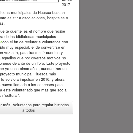
2017
iotecas municipales de Huesca buscan
para asistir a asociaciones, hospitales o
as.
ue te cuente’ es el nombre que recibe
tiva de las bibliotecas municipales
ca
con el fin de reclutar a voluntarios con
do muy especial, el de convertirse en
en voz alta, para transmitir cuentos y
 aquellos que por diversos motivos no
nerse delante de un libro. Este proyecto
ace ya unos cinco años, aunque tras un
l proyecto municipal ‘Huesca más
’ lo volvió a impulsar en 2016, y ahora
a nueva llamada a los oscenses para
a este voluntariado que más que social
 “cultural”.
r más: Voluntarios para regalar historias
a todos