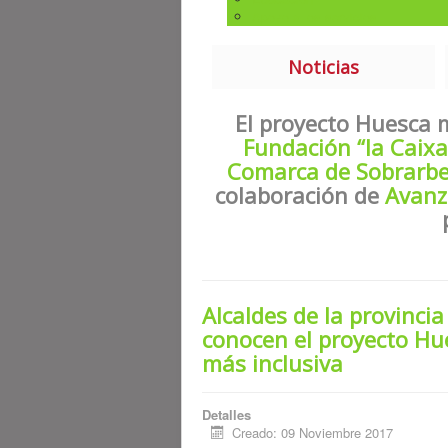
Apoyo a los servicios
Noticias
El proyecto Huesca 
Fundación “la Caixa
Comarca de Sobrarb
colaboración de
Avanz
Alcaldes de la provincia
conocen el proyecto Hu
más inclusiva
Detalles
Creado: 09 Noviembre 2017