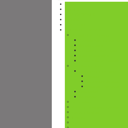
INICIO
QUÉ ES H+I
PUBLICACIONES
VIDEOS
CONTACTO
ÁREAS DE TRABAJO
Accesibilidad Universal
Accesibilidad vía pública
Sensibilización
Innovación tecnológica
Turismo accesible
Proyecto Salud Accesible
Participación social
Gastronomía inclusiva
Disfagia
Guía sobre disfagia
Recetario Texturizados
Creatividad
Solidaridad
Voluntariado
Apoyo al movimiento asociativo
Apoyo a familias
Empleo
Vivienda
Educación