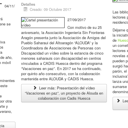
Detalles
04/11/
Creado: 09 Octubre 2017
Las bibl
lectores 
rá
27/09/2017
residenci
iene se
Con motivo de su 25
Déjame q
aniversario, la Asociación Ingeniería Sin Fronteras
la inicia
Aragón presenta junto la Asociación de Amigos del
de
Hues
iva
Pueblo Saharaui del Altoaragón “ALOUDA” y la
un cometi
los
Coordinadora de Asociaciones de Personas con
lectores 
ra
Discapacidad un vídeo sobre la estancia de cinco
novelas a
 de año,
menores saharauis con discapacidad en centros
pueden po
n móvil
vinculados a CADIS Huesca dentro del programa
surgió h
“Vacaciones en paz”. En 2017 se ha continuado,
parón, e
por quinto año consecutivo, con la colaboración
inclusiva
mantenida entre ALOUDA y CADIS Huesca.
nminentes
lanza un
 este
sumarse 
Leer más: Presentación del vídeo
denominan
“Vacaciones en paz”, un proyecto de Alouda en
de
colaboración con Cadis Huesca
Lee
or otra
rte y
verano,
cia