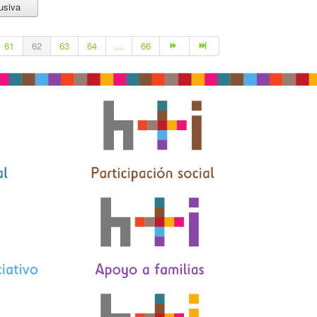
usiva
61
62
63
64
...
66