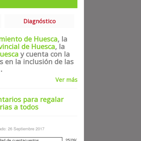
Diagnóstico
miento de Huesca
, la
vincial de Huesca
, la
uesca
y cuenta con la
s en la inclusión de las
.
Ver más
tarios para regalar
rias a todos
ado: 26 Septiembre 2017
25/09/