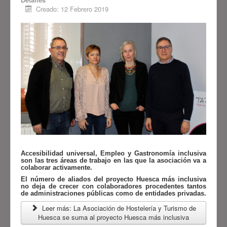
está promovido por el
Creado: 12 Febrero 2019
Ayuntamiento de Huesca
, la
Fundación “la Caixa
”, el
Gobierno
de Aragón
, la
Diputación Provincial
de Huesca
, la
Comarca de
Sobrarbe
, el
Ayuntamiento de
Sabiñánigo
y
CADIS Huesca
y
cuenta con la colaboración de
Avanza
. Pretende conseguir
avances significativos en la
inclusión de las personas con
discapacidad y/o dependencia.
Ver más
Accesibilidad universal, Empleo y Gastronomía inclusiva
son las tres áreas de trabajo en las que la asociación va a
colaborar activamente.
El número de aliados del proyecto Huesca más inclusiva
no deja de crecer con colaboradores procedentes tantos
de administraciones públicas como de entidades privadas.
Leer más: La Asociación de Hostelería y Turismo de
Huesca se suma al proyecto Huesca más inclusiva