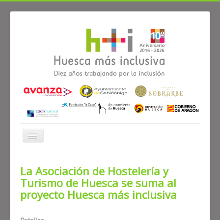
Cambiar
navegación
≡
La Asociación de Hostelería y
Turismo de Huesca se suma al
Noticias
Alianzas
Participa
Diagnóstico
proyecto Huesca más inclusiva
El proyecto Huesca más inclusiva
Detalles